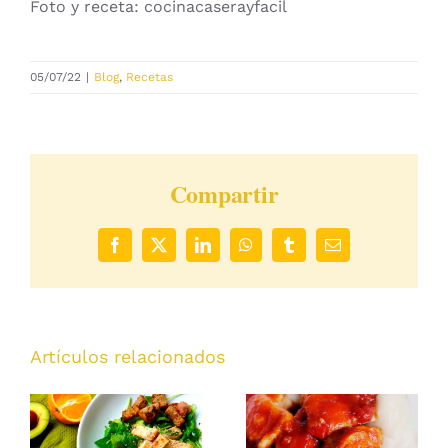
Foto y receta: cocinacaserayfacil
05/07/22
|
Blog
,
Recetas
Compartir
Facebook
X
LinkedIn
WhatsApp
Tumblr
Correo
electrónico
Artículos relacionados